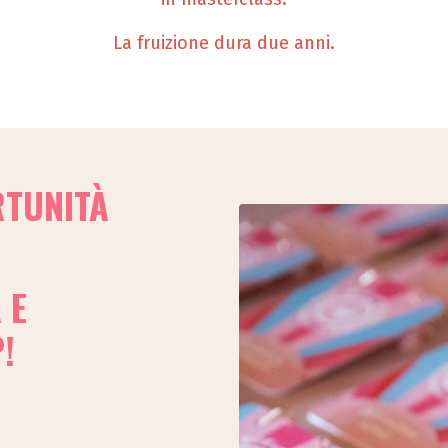
La fruizione dura due anni.
RTUNITÀ
 E
P!