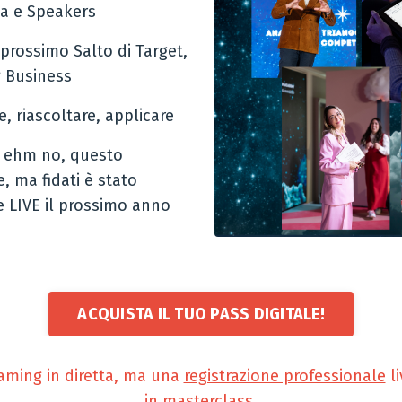
a e Speakers
 prossimo Salto di Target,
g Business
e, riascoltare, applicare
. ehm no, questo
, ma fidati è stato
 LIVE il prossimo anno
ACQUISTA IL TUO PASS DIGITALE!
eaming in diretta, ma una
registrazione professionale
li
in masterclass.